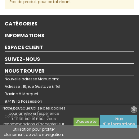
Pas de produit pour ce fabricant.
CATÉGORIES
INFORMATIONS
ESPACE CLIENT
SUIVEZ-NOUS
NOUS TROUVER
Nouvelle adresse Manudom:
Adresse : 16, rue Gustave Eiffel
Ravine à Marquet.
97419 la Possession
Notre boutique utilise des cookies
Téléphone : 0262 420 888
pour améliorer l'expérience
contact@manudom.re
utilisateur et nous vous
Plus
J'accepte
recommandons d'accepter leur
d'informations
utilisation pour profiter
pleinement de votre navigation.