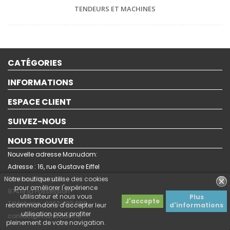
TENDEURS ET MACHINES
CATÉGORIES
INFORMATIONS
ESPACE CLIENT
SUIVEZ-NOUS
NOUS TROUVER
Nouvelle adresse Manudom:
Adresse : 16, rue Gustave Eiffel
Notre boutique utilise des cookies
Ravine à Marquet.
pour améliorer l'expérience
97419 la Possession
utilisateur et nous vous
Plus
J'accepte
Téléphone : 0262 420 888
recommandons d'accepter leur
d'informations
utilisation pour profiter
contact@manudom.re
pleinement de votre navigation.