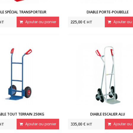
BLE SPÉCIAL TRANSPORTEUR
DIABLE PORTE-POUBELLE
HT
Ajouter au panier
HT
Ajouter au 
225,00 €
ABLE TOUT TERRAIN 250KG
DIABLE ESCALIER ALU
HT
Ajouter au panier
HT
Ajouter au 
335,00 €