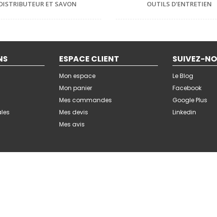
DISTRIBUTEUR ET SAVON
OUTILS D'ENTRETIEN
NS
ESPACE CLIENT
SUIVEZ-N
Mon espace
Le Blog
Mon panier
Facebook
Mes commandes
Google Plus
ales
Mes devis
Linkedin
Mes avis