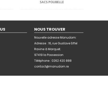
SACS POUBELLE
OUS
NOUS TROUVER
Nouvelle adresse Manudom:
Adresse : 16, rue Gustave Eiffel
Ravine à Marquet.
97419 la Possession
Téléphone : 0262 420 888
contact@manudom.re