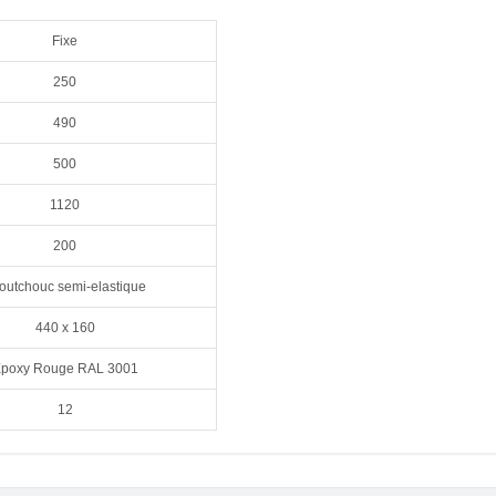
Fixe
250
490
500
1120
200
outchouc semi-elastique
440 x 160
poxy Rouge RAL 3001
12