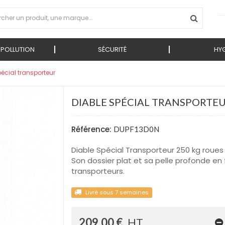
 POLLUTION
SÉCURITÉ
HYG
pécial transporteur
DIABLE SPÉCIAL TRANSPORTE
Référence:
DUPF13D0N
Diable Spécial Transporteur 250 kg roues
Son dossier plat et sa pelle profonde en 
transporteurs.
Livré sous 7 semaines
209,00 €
HT