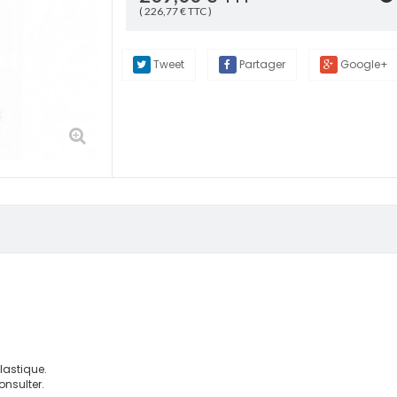
( 226,77 € TTC )
Tweet
Partager
Google+
astique.
onsulter.