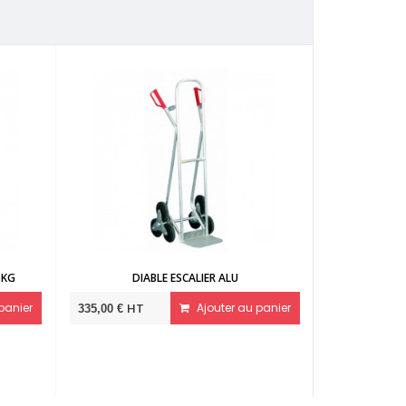
DIABLE ESCALIER ALU
DIABLE PORTE-POU
HT
Ajouter au panier
HT
Ajou
335,00 €
225,00 €