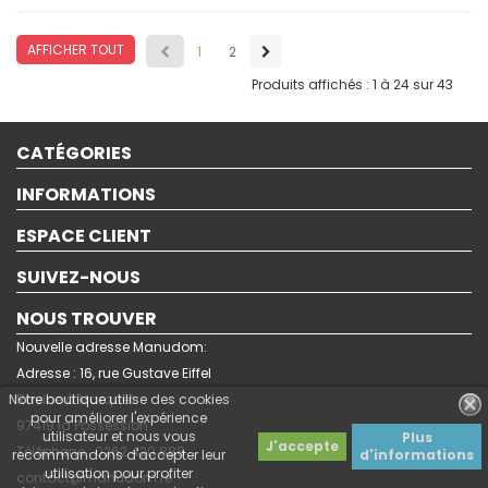
AFFICHER TOUT
1
2
Produits affichés : 1 à 24 sur 43
CATÉGORIES
INFORMATIONS
ESPACE CLIENT
SUIVEZ-NOUS
NOUS TROUVER
Nouvelle adresse Manudom:
Adresse : 16, rue Gustave Eiffel
Ravine à Marquet.
Notre boutique utilise des cookies
pour améliorer l'expérience
97419 la Possession
utilisateur et nous vous
Plus
J'accepte
Téléphone : 0262 420 888
recommandons d'accepter leur
d'informations
utilisation pour profiter
contact@manudom.re