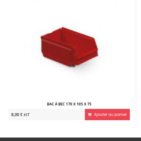
BAC À BEC 170 X 105 X 75
BAC À
Ajouter au panier
HT
13,50 €