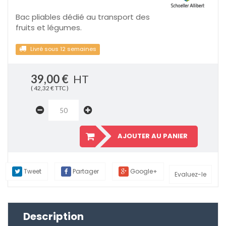
Bac pliables dédié au transport des
fruits et légumes.
Livré sous 12 semaines
39,00 €
HT
( 42,32 € TTC )
AJOUTER AU PANIER
Tweet
Partager
Google+
Evaluez-le
Description