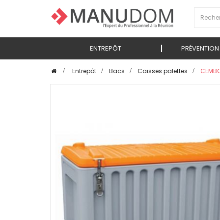
ENTREPÔT
PRÉVENTION
>
Entrepôt
>
Bacs
>
Caisses palettes
>
CEMBOX