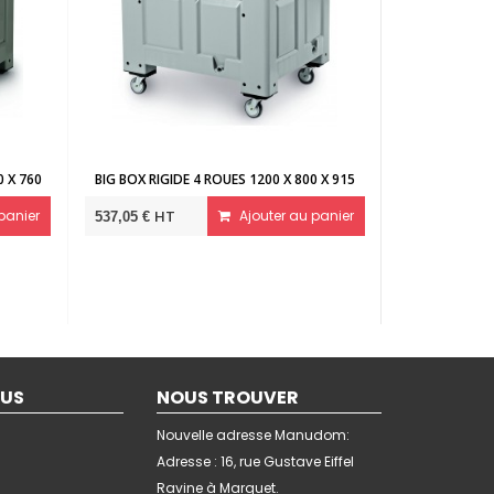
BIG BOX RIGIDE PAROIS 1200 X 1000
COUVERCLE 1200 
HT
Ajouter au panier
HT
Ajo
469,00 €
89,00 €
OUS
NOUS TROUVER
Nouvelle adresse Manudom:
Adresse : 16, rue Gustave Eiffel
Ravine à Marquet.