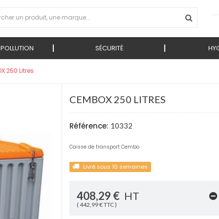
 POLLUTION
SÉCURITÉ
HYG
 250 Litres
CEMBOX 250 LITRES
Référence:
10332
Caisse de transport Cembo
Livré sous 10 semaines
408,29 €
HT
( 442,99 € TTC )