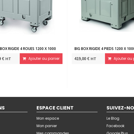
IEDS 1200 X 1000 X 760
BIG BOX RIGIDE 4 ROUES 1200 X 800 X 915
Ajouter au panier
HT
Ajouter au panier
537,05 €
NS
ESPACE CLIENT
SUIVEZ-N
Mon espace
Le Blog
Mon panier
Facebook
Mes commandes
Google Plus