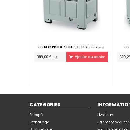
0
BIG BOX RIGIDE 4 ROUES 1200 X 1000
BIG BOX RIGIDE 4 P
r
HT
Ajouter au panier
HT
629,29 €
419,00 €
CATÉGORIES
INFORMATIO
Entrepôt
Livraison
Emballage
Paiement sécurisé
Signalétique
Mentions légales