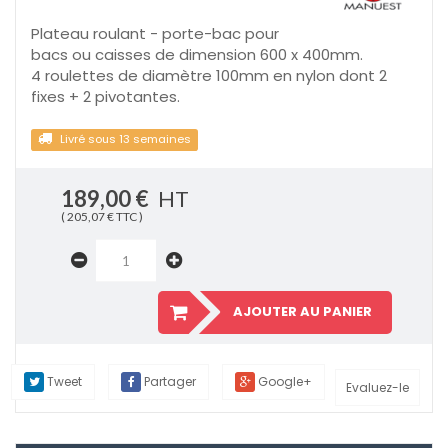
Plateau roulant - porte-bac pour
bacs ou caisses de dimension 600 x 400mm.
4 roulettes de diamètre 100mm en nylon dont 2
fixes + 2 pivotantes.
Livré sous 13 semaines
189,00 €
HT
( 205,07 € TTC )
AJOUTER AU PANIER
Tweet
Partager
Google+
Evaluez-le