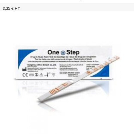
HT
2,35 €