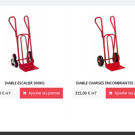
DIABLE GRAND VOLUME
DIABLE MARAÎCHER
HT
Ajouter au panier
HT
Ajo
575,00 €
425,00 €