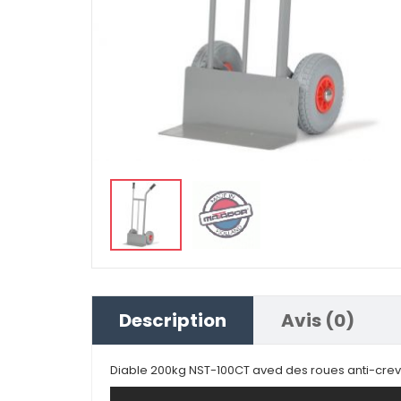
Description
Avis (0)
Diable 200kg NST-100CT aved des roues anti-cre