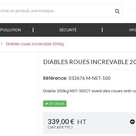
 POLLUTION
SÉCURITÉ
HYG
>
Diables roues increvable 200kg
DIABLES ROUES INCREVABLE 2
Référence:
032676 M-NST-100
Diable 200kg NST-100CT aved des roues anti-c
En stock
339,00 €
HT
( 367,82 € TTC )